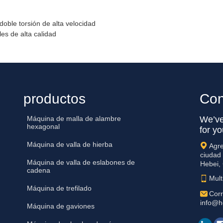
oble torsión de alta velocidad
es de alta calidad
productos
Con
Máquina de malla de alambre
We’ve
hexagonal
for yo
Máquina de valla de hierba
Agre
ciudad
Máquina de valla de eslabones de
Hebei,
cadena
Mul
Máquina de trefilado
Corr
info@h
Máquina de gaviones